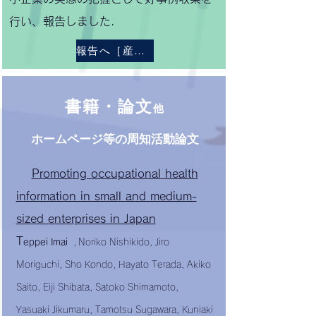
行い、報告しました．
報告へ［産衛誌 66 巻 1 号］
書籍・論文
他
ホームページ等の周知活動論文
Promoting occupational health
information in small and medium-
sized enterprises in Japan
T
eppei Imai
,
Noriko Nishikido, Jiro
Moriguchi, Sho Kondo, Hayato Terada, Akiko
Saito, Eiji Shibata, Satoko Shimamoto,
Yasuaki Jikumaru, Tamotsu Sugawara, Kuniaki