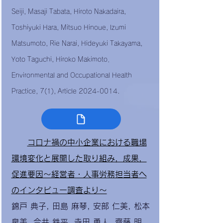
Seiji, Masaji Tabata, Hiroto Nakadaira,
Toshiyuki Hara, Mitsuo Hinoue, Izumi
Matsumoto, Rie Narai, Hideyuki Takayama,
Yoto Taguchi, Hiroko Makimoto．
Environmental and Occupational Health
Practice, 7(1), Article
2024-0014
.
コロナ禍の中小企業における職場
環境変化と展開した取り組み，成果，
促進要因～経営者・人事労務担当者へ
のインタビュー調査より～
錦戸 典子
,
田島 麻琴
,
安部 仁美
,
松本
泉美
,
今井 鉄平
,
寺田 勇人
,
齋藤 明